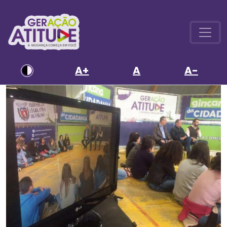
A+
A
A-