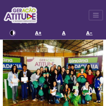
A+
A
A-