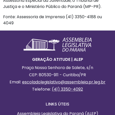
Assessoria Especial da Juventude, o Tribunal de
Justiça e o Ministério Público do Paraná (MP-PR).
Fonte: Assessoria de Imprensa (41) 3350-4188 ou
4049
Footer
Informações Gerais
GERAÇÃO ATITUDE | ALEP
Praça Nossa Senhora de Salete, s/n
CEP: 80530-911 - Curitiba/PR
Email:
escoladolegislativo
@assembleia.pr.leg.br
Telefone:
(41) 3350-4092
LINKS ÚTEIS
Assembleia Legislativa do Paraná (ALEP)