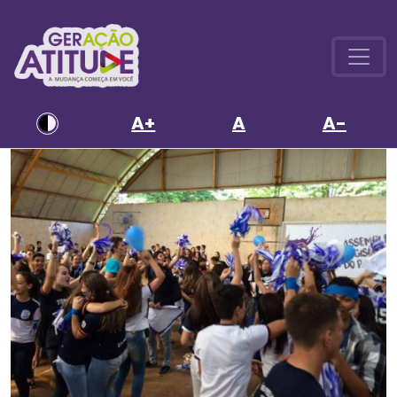
A+
A
A-