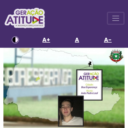
A+
A
A-