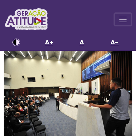
A+
A
A-