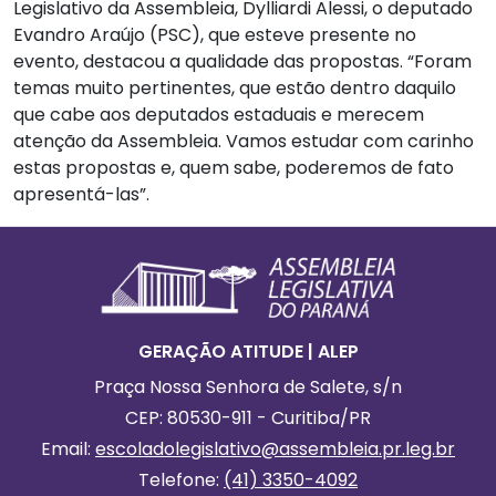
Legislativo da Assembleia, Dylliardi Alessi, o deputado
Evandro Araújo (PSC), que esteve presente no
evento, destacou a qualidade das propostas. “Foram
temas muito pertinentes, que estão dentro daquilo
que cabe aos deputados estaduais e merecem
atenção da Assembleia. Vamos estudar com carinho
estas propostas e, quem sabe, poderemos de fato
apresentá-las”.
Footer
Informações Gerais
GERAÇÃO ATITUDE | ALEP
Praça Nossa Senhora de Salete, s/n
CEP: 80530-911 - Curitiba/PR
Email:
escoladolegislativo
@assembleia.pr.leg.br
Telefone:
(41) 3350-4092