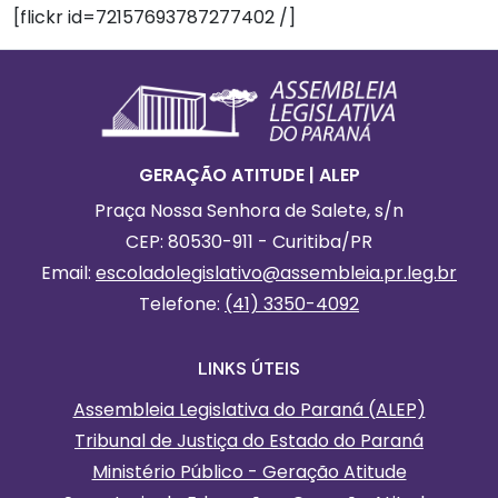
[flickr id=72157693787277402 /]
Footer
Informações Gerais
GERAÇÃO ATITUDE | ALEP
Praça Nossa Senhora de Salete, s/n
CEP: 80530-911 - Curitiba/PR
Email:
escoladolegislativo
@assembleia.pr.leg.br
Telefone:
(41) 3350-4092
LINKS ÚTEIS
Assembleia Legislativa do Paraná (ALEP)
Tribunal de Justiça do Estado do Paraná
Ministério Público - Geração Atitude