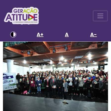
A+
A
A-