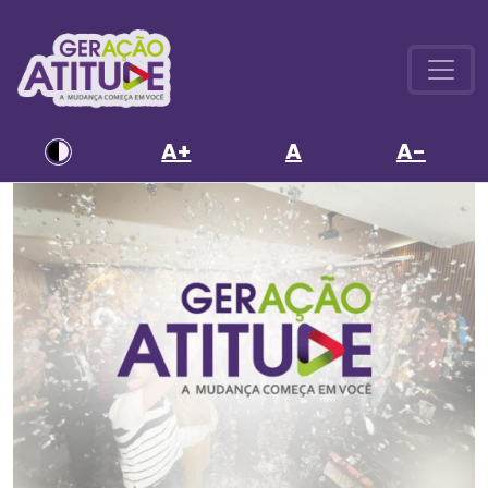
A+
A
A-