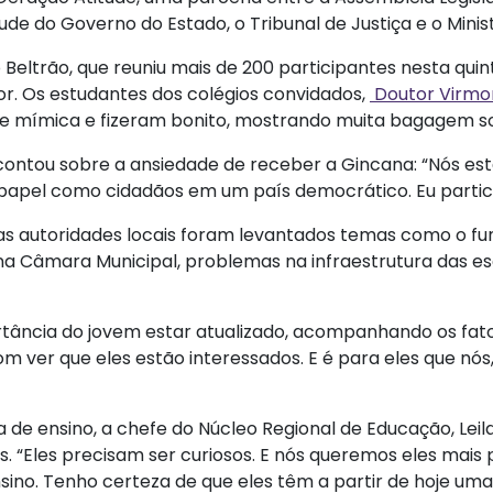
ude do Governo do Estado, o Tribunal de Justiça e o Minis
Beltrão, que reuniu mais de 200 participantes nesta quint
or. Os estudantes dos colégios convidados,
Doutor Virmo
 mímica e fizeram bonito, mostrando muita bagagem sobr
i contou sobre a ansiedade de receber a Gincana: “Nós 
so papel como cidadãos em um país democrático. Eu partic
s autoridades locais foram levantados temas como o fun
a Câmara Municipal, problemas na infraestrutura das es
tância do jovem estar atualizado, acompanhando os fato
om ver que eles estão interessados. E é para eles que nós
de ensino, a chefe do Núcleo Regional de Educação, Leil
 “Eles precisam ser curiosos. E nós queremos eles mais 
no. Tenho certeza de que eles têm a partir de hoje uma n