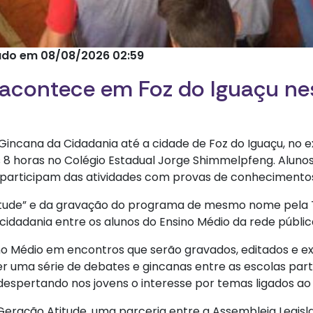
zado em 08/08/2026 02:59
acontece em Foz do Iguaçu nes
 Gincana da Cidadania até a cidade de Foz do Iguaçu, no
as 8 horas no Colégio Estadual Jorge Shimmelpfeng. Aluno
participam das atividades com provas de conhecimentos
itude” e da gravação do programa de mesmo nome pela 
a cidadania entre os alunos do Ensino Médio da rede públic
no Médio em encontros que serão gravados, editados e e
r uma série de debates e gincanas entre as escolas par
espertando nos jovens o interesse por temas ligados ao 
Geração Atitude, uma parceria entre a Assembleia Legisla