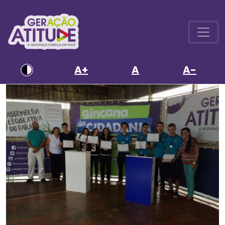
A+
A
A-