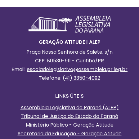
Footer
Informações Gerais
GERAÇÃO ATITUDE | ALEP
Praça Nossa Senhora de Salete, s/n
CEP: 80530-911 - Curitiba/PR
Email:
escoladolegislativo
@assembleia.pr.leg.br
Telefone:
(41) 3350-4092
LINKS ÚTEIS
Assembleia Legislativa do Paraná (ALEP)
Tribunal de Justiça do Estado do Paraná
Ministério Público - Geração Atitude
Secretaria da Educação - Geração Atitude