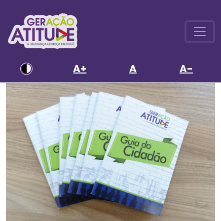
A+
A
A-