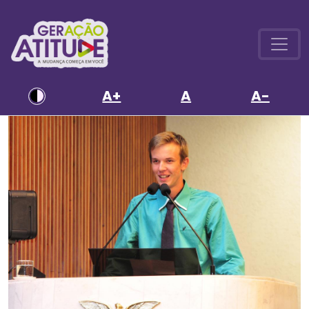
A+
A
A-