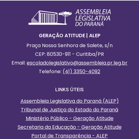
Footer
Informações Gerais
GERAÇÃO ATITUDE | ALEP
Praça Nossa Senhora de Salete, s/n
CEP: 80530-911 - Curitiba/PR
Email:
escoladolegislativo
@assembleia.pr.leg.br
Telefone:
(41) 3350-4092
LINKS ÚTEIS
Assembleia Legislativa do Paraná (ALEP)
Tribunal de Justiça do Estado do Paraná
Ministério Público - Geração Atitude
Secretaria da Educação - Geração Atitude
Portal de Transparência - ALEP