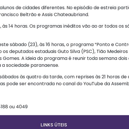
unos de cidades diferentes. No episódio de estreia part
rancisco Beltrão e Assis Chateaubriand.
 às 14 horas. Os programas inéditos vão ao ar todos os s
te sábado (23), às 16 horas, o programa “Ponto e Contra
o os deputados estaduais Guto Silva (PSC), Tião Medeiros 
os Gomes. A ideia do programa é reunir toda semana dois
a a sociedade paranaense.
sábados às quatro da tarde, com reprises às 21 horas de 
mas pode ser encontrada no canal do YouTube da Assembl
4188 ou 4049
Informações Gera
LINKS ÚTEIS