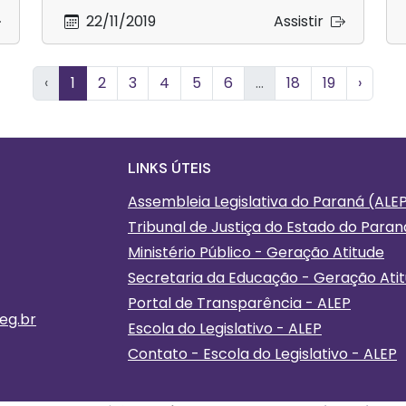
22/11/2019
Assistir
‹
1
2
3
4
5
6
...
18
19
›
Informações Gera
LINKS ÚTEIS
Assembleia Legislativa do Paraná (ALE
Tribunal de Justiça do Estado do Paran
Ministério Público - Geração Atitude
Secretaria da Educação - Geração Ati
Portal de Transparência - ALEP
eg.br
Escola do Legislativo - ALEP
Contato - Escola do Legislativo - ALEP