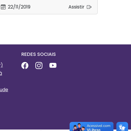
22/11/2019
Assistir
is
REDES SOCIAIS
P)
á
tude