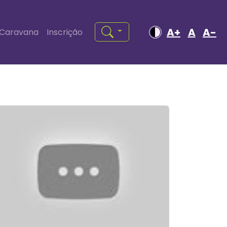
A+
A
A-
Caravana
Inscrição