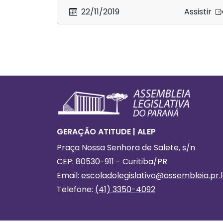
22/11/2019
Assistir
Footer
GERAÇÃO ATITUDE | ALEP
Praça Nossa Senhora de Salete, s/n
CEP: 80530-911 - Curitiba/PR
Email:
escoladolegislativo
@assembleia.pr.l
Telefone:
(41) 3350-4092