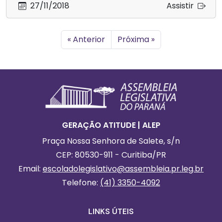
27/11/2018
Assistir
« Anterior
Próxima »
Footer
Informações Gerais
GERAÇÃO ATITUDE | ALEP
Praça Nossa Senhora de Salete, s/n
CEP: 80530-911 - Curitiba/PR
Email:
escoladolegislativo
@assembleia.pr.leg.br
Telefone:
(41) 3350-4092
LINKS ÚTEIS