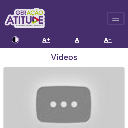
A+
A
A-
Vídeos